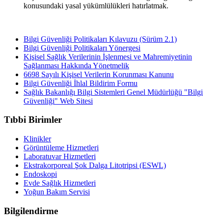
konusundaki yasal yükümlülükleri hatırlatmak.
Bilgi Güvenliği Politikaları Kılavuzu (Sürüm 2.1)
Bilgi Güvenliği Politikaları Yönergesi
Kişisel Sağlık Verilerinin İşlenmesi ve Mahremiyetinin
Sağlanması Hakkında Yönetmelik
6698 Sayılı Kişisel Verilerin Korunması Kanunu
Bilgi Güvenliği İhlal Bildirim Formu
Sağlık Bakanlığı Bilgi Sistemleri Genel Müdürlüğü "Bilgi
Güvenliği" Web Sitesi
Tıbbi Birimler
Klinikler
Görüntüleme Hizmetleri
Laboratuvar Hizmetleri
Ekstrakorporeal Şok Dalga Litotripsi (ESWL)
Endoskopi
Evde Sağlık Hizmetleri
Yoğun Bakım Servisi
Bilgilendirme