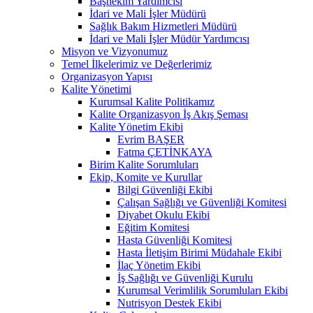
Başhekim Yardımcısı
İdari ve Mali İşler Müdürü
Sağlık Bakım Hizmetleri Müdürü
İdari ve Mali İşler Müdür Yardımcısı
Misyon ve Vizyonumuz
Temel İlkelerimiz ve Değerlerimiz
Organizasyon Yapısı
Kalite Yönetimi
Kurumsal Kalite Politikamız
Kalite Organizasyon İş Akış Şeması
Kalite Yönetim Ekibi
Evrim BAŞER
Fatma ÇETİNKAYA
Birim Kalite Sorumluları
Ekip, Komite ve Kurullar
Bilgi Güvenliği Ekibi
Çalışan Sağlığı ve Güvenliği Komitesi
Diyabet Okulu Ekibi
Eğitim Komitesi
Hasta Güvenliği Komitesi
Hasta İletişim Birimi Müdahale Ekibi
İlaç Yönetim Ekibi
İş Sağlığı ve Güvenliği Kurulu
Kurumsal Verimlilik Sorumluları Ekibi
Nutrisyon Destek Ekibi