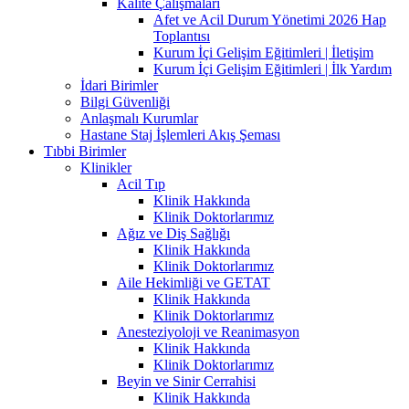
Kalite Çalışmaları
Afet ve Acil Durum Yönetimi 2026 Hap
Toplantısı
Kurum İçi Gelişim Eğitimleri | İletişim
Kurum İçi Gelişim Eğitimleri | İlk Yardım
İdari Birimler
Bilgi Güvenliği
Anlaşmalı Kurumlar
Hastane Staj İşlemleri Akış Şeması
Tıbbi Birimler
Klinikler
Acil Tıp
Klinik Hakkında
Klinik Doktorlarımız
Ağız ve Diş Sağlığı
Klinik Hakkında
Klinik Doktorlarımız
Aile Hekimliği ve GETAT
Klinik Hakkında
Klinik Doktorlarımız
Anesteziyoloji ve Reanimasyon
Klinik Hakkında
Klinik Doktorlarımız
Beyin ve Sinir Cerrahisi
Klinik Hakkında