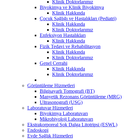
Klinik Doktorlarımız
Biyokimya ve Klinik Biyokimya
Klinik Hakkında
Çocuk Sağlığı ve Hastalıkları (Pediatri)
Klinik Hakkında
Klinik Doktorlarımız
Enfeksiyon Hastalıkları
Klinik Hakkında
Fizik Tedavi ve Rehabilitasyon
Klinik Hakkında
Klinik Doktorlarımız
Genel Cerrahi
Klinik Hakkında
Klinik Doktorlarımız
Görüntüleme Hizmetleri
Bilgisayarlı Tomografi (BT)
Manyetik Rezonans Görüntüleme (MRG)
Ultrasonografi (USG)
Laboratuvar Hizmetleri
Biyokimya Laboratuvarı
Mikrobiyoloji Laboratuvarı
Ekstrakorporeal Şok Dalga Litotripsi (ESWL)
Endoskopi
Evde Sağlık Hizmetleri