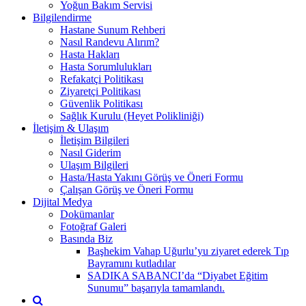
Yoğun Bakım Servisi
Bilgilendirme
Hastane Sunum Rehberi
Nasıl Randevu Alırım?
Hasta Hakları
Hasta Sorumlulukları
Refakatçi Politikası
Ziyaretçi Politikası
Güvenlik Politikası
Sağlık Kurulu (Heyet Polikliniği)
İletişim & Ulaşım
İletişim Bilgileri
Nasıl Giderim
Ulaşım Bilgileri
Hasta/Hasta Yakını Görüş ve Öneri Formu
Çalışan Görüş ve Öneri Formu
Dijital Medya
Dokümanlar
Fotoğraf Galeri
Basında Biz
Başhekim Vahap Uğurlu’yu ziyaret ederek Tıp
Bayramını kutladılar
SADIKA SABANCI’da “Diyabet Eğitim
Sunumu” başarıyla tamamlandı.