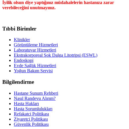
İyilik olsun diye yaptığınız müdahalelerin hastanıza zarar
verebileceğini unutmayınız.
Tıbbi Birimler
Klinikler
Görüntüleme Hizmetleri
Laboratuvar Hizmetleri
Ekstrakorporeal Şok Dalga Litotripsi (ESWL)
Endoskopi
Evde Sağlık Hizmetleri
Yoğun Bakım Servisi
Bilgilendirme
Hastane Sunum Rehberi
Nasıl Randevu Alırım?
Hasta Hakları
Hasta Sorumlulukları
Refakatçi Politikası
Ziyaretçi Politikası
Güvenlik Politikası