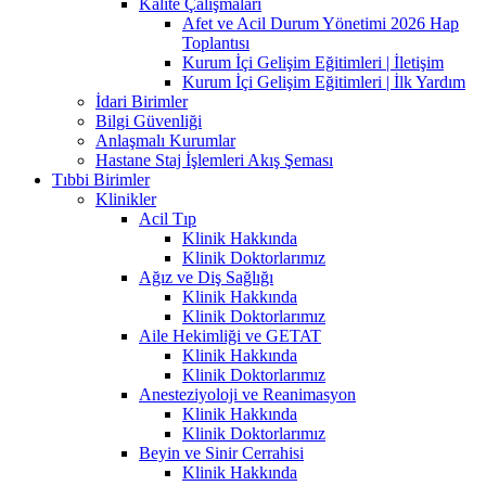
Kalite Çalışmaları
Afet ve Acil Durum Yönetimi 2026 Hap
Toplantısı
Kurum İçi Gelişim Eğitimleri | İletişim
Kurum İçi Gelişim Eğitimleri | İlk Yardım
İdari Birimler
Bilgi Güvenliği
Anlaşmalı Kurumlar
Hastane Staj İşlemleri Akış Şeması
Tıbbi Birimler
Klinikler
Acil Tıp
Klinik Hakkında
Klinik Doktorlarımız
Ağız ve Diş Sağlığı
Klinik Hakkında
Klinik Doktorlarımız
Aile Hekimliği ve GETAT
Klinik Hakkında
Klinik Doktorlarımız
Anesteziyoloji ve Reanimasyon
Klinik Hakkında
Klinik Doktorlarımız
Beyin ve Sinir Cerrahisi
Klinik Hakkında