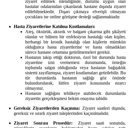
ziyaret edilmek istendiğinde, durumu uygun olan
hastalar odalarından çıkarılarak hastane dışında ziyaret
edilebilmektedir. Dışarı çıkmaya elverişli olmayan
çocuklara ise online görüşme desteği sağlanmaktadır.
Hasta Ziyaretlerine Katılma Kısıtlamaları:
Ateş, öksürük, aksırık ve balgam çıkarma gibi şikâyeti
olanlar ve bilinen bir enfeksiyon hastalığı olan kişiler,
herhangi bir kronik hastalığı olan kişilerin mümkün
olduğunca hasta ziyaretlerine ve hasta olmadıkları
sürece hastane ortamına getirilmemeleri gerekir.
Hastanın takip ettiği doktorun, özel bir durumda hasta
ziyaretine izin vermemesi durumunda, örneğin
toplumda salgın olduğunda veya hastanın bağışıklık
sistemi zayıflamışsa, ziyaret kısıtlamaları getirilebilir. Bu
tür durumlarda hastanın sağlığı göz önünde
bulundurularak, lütfen ziyaret konusunda ısrarcı
olmayınız.
Hastanın sağlığını tehlikeye atabilecek durumlarda
ziyaretin gerçekleşmesi hekim onayına tabidir.
Gereksiz Ziyaretlerden Kaçınma:
Ziyaret saatleri dışında,
gereksiz ve ısrarlı ziyaret taleplerinden kaçınılmalıdır.
Ziyaret Sonrası Prosedür:
Ziyaret saati sonunda,