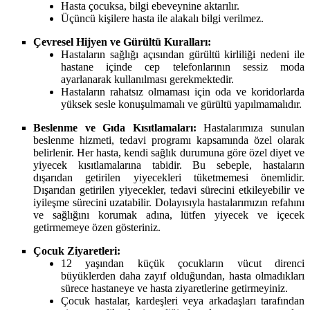
Hasta çocuksa, bilgi ebeveynine aktarılır.
Üçüncü kişilere hasta ile alakalı bilgi verilmez.
Çevresel Hijyen ve Gürültü Kuralları:
Hastaların sağlığı açısından gürültü kirliliği nedeni ile
hastane içinde cep telefonlarının sessiz moda
ayarlanarak kullanılması gerekmektedir.
Hastaların rahatsız olmaması için oda ve koridorlarda
yüksek sesle konuşulmamalı ve gürültü yapılmamalıdır.
Beslenme ve Gıda Kısıtlamaları:
Hastalarımıza sunulan
beslenme hizmeti, tedavi programı kapsamında özel olarak
belirlenir. Her hasta, kendi sağlık durumuna göre özel diyet ve
yiyecek kısıtlamalarına tabidir. Bu sebeple, hastaların
dışarıdan getirilen yiyecekleri tüketmemesi önemlidir.
Dışarıdan getirilen yiyecekler, tedavi sürecini etkileyebilir ve
iyileşme sürecini uzatabilir. Dolayısıyla hastalarımızın refahını
ve sağlığını korumak adına, lütfen yiyecek ve içecek
getirmemeye özen gösteriniz.
Çocuk Ziyaretleri:
12 yaşından küçük çocukların vücut direnci
büyüklerden daha zayıf olduğundan, hasta olmadıkları
sürece hastaneye ve hasta ziyaretlerine getirmeyiniz.
Çocuk hastalar, kardeşleri veya arkadaşları tarafından