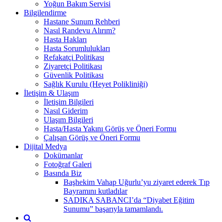
Yoğun Bakım Servisi
Bilgilendirme
Hastane Sunum Rehberi
Nasıl Randevu Alırım?
Hasta Hakları
Hasta Sorumlulukları
Refakatçi Politikası
Ziyaretçi Politikası
Güvenlik Politikası
Sağlık Kurulu (Heyet Polikliniği)
İletişim & Ulaşım
İletişim Bilgileri
Nasıl Giderim
Ulaşım Bilgileri
Hasta/Hasta Yakını Görüş ve Öneri Formu
Çalışan Görüş ve Öneri Formu
Dijital Medya
Dokümanlar
Fotoğraf Galeri
Basında Biz
Başhekim Vahap Uğurlu’yu ziyaret ederek Tıp
Bayramını kutladılar
SADIKA SABANCI’da “Diyabet Eğitim
Sunumu” başarıyla tamamlandı.