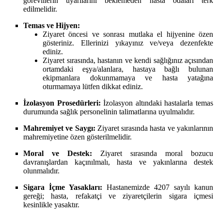
görevlilerin uyarılarını beklemeden hasta odaları terk
edilmelidir.
Temas ve Hijyen:
Ziyaret öncesi ve sonrası mutlaka el hijyenine özen
gösteriniz. Ellerinizi yıkayınız ve/veya dezenfekte
ediniz.
Ziyaret sırasında, hastanın ve kendi sağlığınız açısından
ortamdaki eşya/alanlara, hastaya bağlı bulunan
ekipmanlara dokunmamaya ve hasta yatağına
oturmamaya lütfen dikkat ediniz.
İzolasyon Prosedürleri:
İzolasyon altındaki hastalarla temas
durumunda sağlık personelinin talimatlarına uyulmalıdır.
Mahremiyet ve Saygı:
Ziyaret sırasında hasta ve yakınlarının
mahremiyetine özen gösterilmelidir.
Moral ve Destek:
Ziyaret sırasında moral bozucu
davranışlardan kaçınılmalı, hasta ve yakınlarına destek
olunmalıdır.
Sigara İçme Yasakları:
Hastanemizde 4207 sayılı kanun
gereği; hasta, refakatçi ve ziyaretçilerin sigara içmesi
kesinlikle yasaktır.