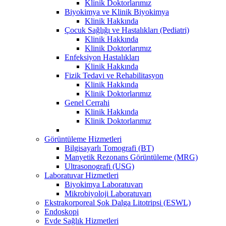
Klinik Doktorlarımız
Biyokimya ve Klinik Biyokimya
Klinik Hakkında
Çocuk Sağlığı ve Hastalıkları (Pediatri)
Klinik Hakkında
Klinik Doktorlarımız
Enfeksiyon Hastalıkları
Klinik Hakkında
Fizik Tedavi ve Rehabilitasyon
Klinik Hakkında
Klinik Doktorlarımız
Genel Cerrahi
Klinik Hakkında
Klinik Doktorlarımız
Görüntüleme Hizmetleri
Bilgisayarlı Tomografi (BT)
Manyetik Rezonans Görüntüleme (MRG)
Ultrasonografi (USG)
Laboratuvar Hizmetleri
Biyokimya Laboratuvarı
Mikrobiyoloji Laboratuvarı
Ekstrakorporeal Şok Dalga Litotripsi (ESWL)
Endoskopi
Evde Sağlık Hizmetleri