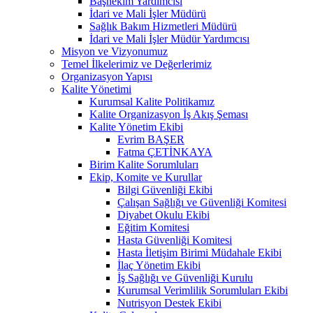
Başhekim Yardımcısı
İdari ve Mali İşler Müdürü
Sağlık Bakım Hizmetleri Müdürü
İdari ve Mali İşler Müdür Yardımcısı
Misyon ve Vizyonumuz
Temel İlkelerimiz ve Değerlerimiz
Organizasyon Yapısı
Kalite Yönetimi
Kurumsal Kalite Politikamız
Kalite Organizasyon İş Akış Şeması
Kalite Yönetim Ekibi
Evrim BAŞER
Fatma ÇETİNKAYA
Birim Kalite Sorumluları
Ekip, Komite ve Kurullar
Bilgi Güvenliği Ekibi
Çalışan Sağlığı ve Güvenliği Komitesi
Diyabet Okulu Ekibi
Eğitim Komitesi
Hasta Güvenliği Komitesi
Hasta İletişim Birimi Müdahale Ekibi
İlaç Yönetim Ekibi
İş Sağlığı ve Güvenliği Kurulu
Kurumsal Verimlilik Sorumluları Ekibi
Nutrisyon Destek Ekibi