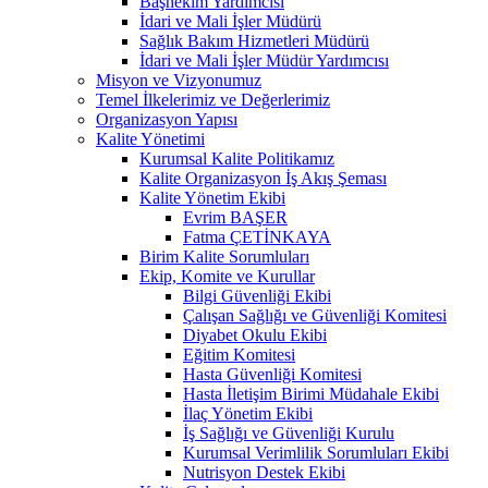
Başhekim Yardımcısı
İdari ve Mali İşler Müdürü
Sağlık Bakım Hizmetleri Müdürü
İdari ve Mali İşler Müdür Yardımcısı
Misyon ve Vizyonumuz
Temel İlkelerimiz ve Değerlerimiz
Organizasyon Yapısı
Kalite Yönetimi
Kurumsal Kalite Politikamız
Kalite Organizasyon İş Akış Şeması
Kalite Yönetim Ekibi
Evrim BAŞER
Fatma ÇETİNKAYA
Birim Kalite Sorumluları
Ekip, Komite ve Kurullar
Bilgi Güvenliği Ekibi
Çalışan Sağlığı ve Güvenliği Komitesi
Diyabet Okulu Ekibi
Eğitim Komitesi
Hasta Güvenliği Komitesi
Hasta İletişim Birimi Müdahale Ekibi
İlaç Yönetim Ekibi
İş Sağlığı ve Güvenliği Kurulu
Kurumsal Verimlilik Sorumluları Ekibi
Nutrisyon Destek Ekibi