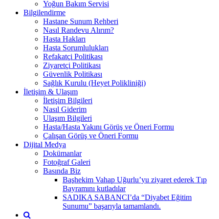
Yoğun Bakım Servisi
Bilgilendirme
Hastane Sunum Rehberi
Nasıl Randevu Alırım?
Hasta Hakları
Hasta Sorumlulukları
Refakatçi Politikası
Ziyaretçi Politikası
Güvenlik Politikası
Sağlık Kurulu (Heyet Polikliniği)
İletişim & Ulaşım
İletişim Bilgileri
Nasıl Giderim
Ulaşım Bilgileri
Hasta/Hasta Yakını Görüş ve Öneri Formu
Çalışan Görüş ve Öneri Formu
Dijital Medya
Dokümanlar
Fotoğraf Galeri
Basında Biz
Başhekim Vahap Uğurlu’yu ziyaret ederek Tıp
Bayramını kutladılar
SADIKA SABANCI’da “Diyabet Eğitim
Sunumu” başarıyla tamamlandı.