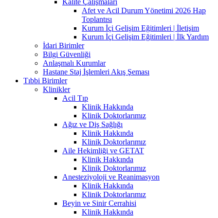
Kalite Çalışmaları
Afet ve Acil Durum Yönetimi 2026 Hap
Toplantısı
Kurum İçi Gelişim Eğitimleri | İletişim
Kurum İçi Gelişim Eğitimleri | İlk Yardım
İdari Birimler
Bilgi Güvenliği
Anlaşmalı Kurumlar
Hastane Staj İşlemleri Akış Şeması
Tıbbi Birimler
Klinikler
Acil Tıp
Klinik Hakkında
Klinik Doktorlarımız
Ağız ve Diş Sağlığı
Klinik Hakkında
Klinik Doktorlarımız
Aile Hekimliği ve GETAT
Klinik Hakkında
Klinik Doktorlarımız
Anesteziyoloji ve Reanimasyon
Klinik Hakkında
Klinik Doktorlarımız
Beyin ve Sinir Cerrahisi
Klinik Hakkında