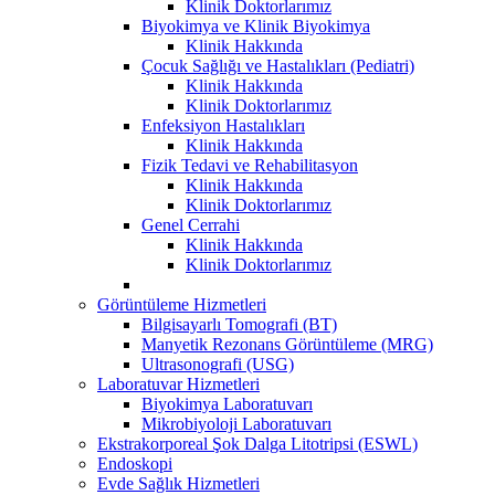
Klinik Doktorlarımız
Biyokimya ve Klinik Biyokimya
Klinik Hakkında
Çocuk Sağlığı ve Hastalıkları (Pediatri)
Klinik Hakkında
Klinik Doktorlarımız
Enfeksiyon Hastalıkları
Klinik Hakkında
Fizik Tedavi ve Rehabilitasyon
Klinik Hakkında
Klinik Doktorlarımız
Genel Cerrahi
Klinik Hakkında
Klinik Doktorlarımız
Görüntüleme Hizmetleri
Bilgisayarlı Tomografi (BT)
Manyetik Rezonans Görüntüleme (MRG)
Ultrasonografi (USG)
Laboratuvar Hizmetleri
Biyokimya Laboratuvarı
Mikrobiyoloji Laboratuvarı
Ekstrakorporeal Şok Dalga Litotripsi (ESWL)
Endoskopi
Evde Sağlık Hizmetleri