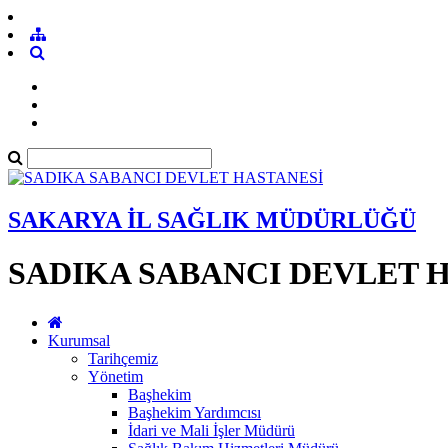
SAKARYA İL SAĞLIK MÜDÜRLÜĞÜ
SADIKA SABANCI DEVLET 
Kurumsal
Tarihçemiz
Yönetim
Başhekim
Başhekim Yardımcısı
İdari ve Mali İşler Müdürü