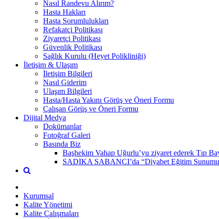
Nasıl Randevu Alırım?
Hasta Hakları
Hasta Sorumlulukları
Refakatçi Politikası
Ziyaretçi Politikası
Güvenlik Politikası
Sağlık Kurulu (Heyet Polikliniği)
İletişim & Ulaşım
İletişim Bilgileri
Nasıl Giderim
Ulaşım Bilgileri
Hasta/Hasta Yakını Görüş ve Öneri Formu
Çalışan Görüş ve Öneri Formu
Dijital Medya
Dokümanlar
Fotoğraf Galeri
Basında Biz
Başhekim Vahap Uğurlu’yu ziyaret ederek Tıp Bay
SADIKA SABANCI’da “Diyabet Eğitim Sunumu” 
Kurumsal
Kalite Yönetimi
Kalite Çalışmaları