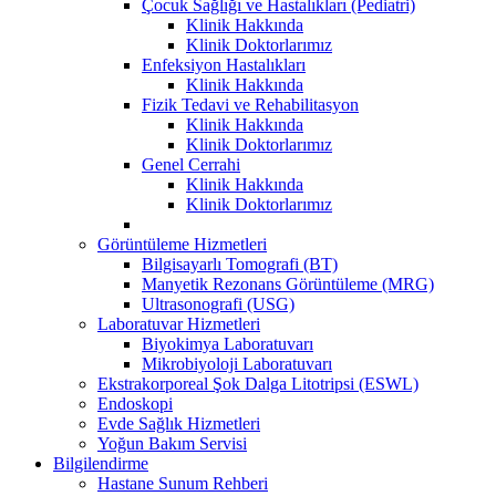
Çocuk Sağlığı ve Hastalıkları (Pediatri)
Klinik Hakkında
Klinik Doktorlarımız
Enfeksiyon Hastalıkları
Klinik Hakkında
Fizik Tedavi ve Rehabilitasyon
Klinik Hakkında
Klinik Doktorlarımız
Genel Cerrahi
Klinik Hakkında
Klinik Doktorlarımız
Görüntüleme Hizmetleri
Bilgisayarlı Tomografi (BT)
Manyetik Rezonans Görüntüleme (MRG)
Ultrasonografi (USG)
Laboratuvar Hizmetleri
Biyokimya Laboratuvarı
Mikrobiyoloji Laboratuvarı
Ekstrakorporeal Şok Dalga Litotripsi (ESWL)
Endoskopi
Evde Sağlık Hizmetleri
Yoğun Bakım Servisi
Bilgilendirme
Hastane Sunum Rehberi