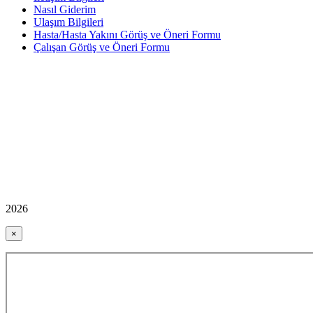
Nasıl Giderim
Ulaşım Bilgileri
Hasta/Hasta Yakını Görüş ve Öneri Formu
Çalışan Görüş ve Öneri Formu
2026
×