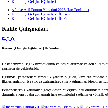
Kurum İçi Gelişim Eğitimleri | ...
Afet ve Acil Durum Yönetimi 2026 Hap Toplantısı
Kurum İçi Gelişim Eğitimleri | İletişim
Kurum İçi Gelişim Eğitimleri | İlk Yardım
Kalite Çalışmaları
Kurum İçi Gelişim Eğitimleri | İlk Yardım
Hastanemizde, sağlık hizmetlerinin kalitesini artırmak ve acil durum
aşamada gerçekleştirildi.
Eğitimde, personellere temel ilk yardım bilgileri, kazalara müdahal
ilkeleri anlatıldı.
Pratik uygulamalarda
ise katılımcılar, birebir uygu
Personellerimiz katılımıyla gerçekleşen bu eğitim, acil durumlara ha
durumlara karşı daha donanımlı hale gelmelerini sağlamaya yönelik eğ