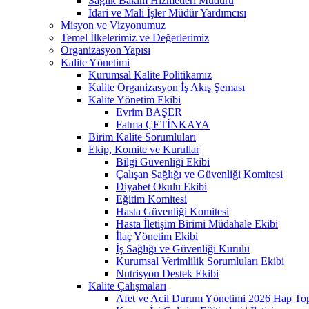
Sağlık Bakım Hizmetleri Müdürü
İdari ve Mali İşler Müdür Yardımcısı
Misyon ve Vizyonumuz
Temel İlkelerimiz ve Değerlerimiz
Organizasyon Yapısı
Kalite Yönetimi
Kurumsal Kalite Politikamız
Kalite Organizasyon İş Akış Şeması
Kalite Yönetim Ekibi
Evrim BAŞER
Fatma ÇETİNKAYA
Birim Kalite Sorumluları
Ekip, Komite ve Kurullar
Bilgi Güvenliği Ekibi
Çalışan Sağlığı ve Güvenliği Komitesi
Diyabet Okulu Ekibi
Eğitim Komitesi
Hasta Güvenliği Komitesi
Hasta İletişim Birimi Müdahale Ekibi
İlaç Yönetim Ekibi
İş Sağlığı ve Güvenliği Kurulu
Kurumsal Verimlilik Sorumluları Ekibi
Nutrisyon Destek Ekibi
Kalite Çalışmaları
Afet ve Acil Durum Yönetimi 2026 Hap Top