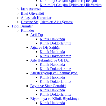
Kurum İçi Gelişim Eğitimleri | İletişim
Kurum İçi Gelişim Eğitimleri | İlk Yardım
İdari Birimler
Bilgi Güvenliği
Anlaşmalı Kurumlar
Hastane Staj İşlemleri Akış Şeması
Tıbbi Birimler
Klinikler
Acil Tıp
Klinik Hakkında
Klinik Doktorlarımız
Ağız ve Diş Sağlığı
Klinik Hakkında
Klinik Doktorlarımız
Aile Hekimliği ve GETAT
Klinik Hakkında
Klinik Doktorlarımız
Anesteziyoloji ve Reanimasyon
Klinik Hakkında
Klinik Doktorlarımız
Beyin ve Sinir Cerrahisi
Klinik Hakkında
Klinik Doktorlarımız
Biyokimya ve Klinik Biyokimya
Klinik Hakkında