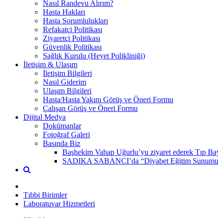
Nasıl Randevu Alırım?
Hasta Hakları
Hasta Sorumlulukları
Refakatçi Politikası
Ziyaretçi Politikası
Güvenlik Politikası
Sağlık Kurulu (Heyet Polikliniği)
İletişim & Ulaşım
İletişim Bilgileri
Nasıl Giderim
Ulaşım Bilgileri
Hasta/Hasta Yakını Görüş ve Öneri Formu
Çalışan Görüş ve Öneri Formu
Dijital Medya
Dokümanlar
Fotoğraf Galeri
Basında Biz
Başhekim Vahap Uğurlu’yu ziyaret ederek Tıp Bay
SADIKA SABANCI’da “Diyabet Eğitim Sunumu” 
Tıbbi Birimler
Laboratuvar Hizmetleri