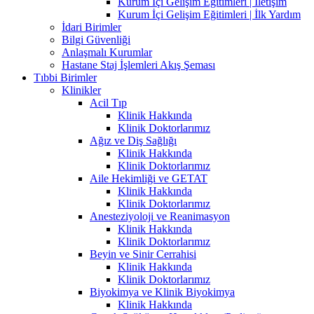
Kurum İçi Gelişim Eğitimleri | İletişim
Kurum İçi Gelişim Eğitimleri | İlk Yardım
İdari Birimler
Bilgi Güvenliği
Anlaşmalı Kurumlar
Hastane Staj İşlemleri Akış Şeması
Tıbbi Birimler
Klinikler
Acil Tıp
Klinik Hakkında
Klinik Doktorlarımız
Ağız ve Diş Sağlığı
Klinik Hakkında
Klinik Doktorlarımız
Aile Hekimliği ve GETAT
Klinik Hakkında
Klinik Doktorlarımız
Anesteziyoloji ve Reanimasyon
Klinik Hakkında
Klinik Doktorlarımız
Beyin ve Sinir Cerrahisi
Klinik Hakkında
Klinik Doktorlarımız
Biyokimya ve Klinik Biyokimya
Klinik Hakkında