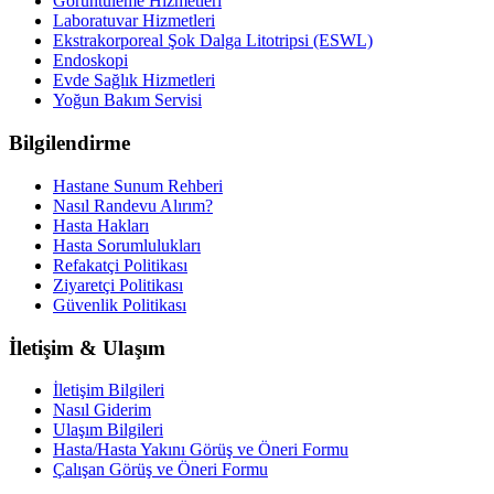
Görüntüleme Hizmetleri
Laboratuvar Hizmetleri
Ekstrakorporeal Şok Dalga Litotripsi (ESWL)
Endoskopi
Evde Sağlık Hizmetleri
Yoğun Bakım Servisi
Bilgilendirme
Hastane Sunum Rehberi
Nasıl Randevu Alırım?
Hasta Hakları
Hasta Sorumlulukları
Refakatçi Politikası
Ziyaretçi Politikası
Güvenlik Politikası
İletişim & Ulaşım
İletişim Bilgileri
Nasıl Giderim
Ulaşım Bilgileri
Hasta/Hasta Yakını Görüş ve Öneri Formu
Çalışan Görüş ve Öneri Formu