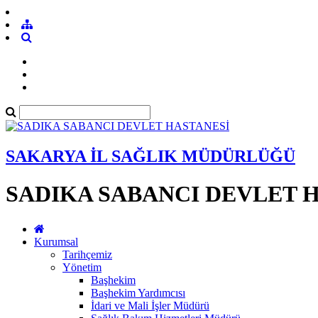
SAKARYA İL SAĞLIK MÜDÜRLÜĞÜ
SADIKA SABANCI DEVLET 
Kurumsal
Tarihçemiz
Yönetim
Başhekim
Başhekim Yardımcısı
İdari ve Mali İşler Müdürü