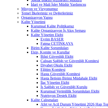
Sağlık Bakım Hizmetleri Müdürü
İdari ve Mali İşler Müdür Yardımcısı
Misyon ve Vizyonumuz
Temel İlkelerimiz ve Değerlerimiz
Organizasyon Yapısı
Kalite Yönetimi
Kurumsal Kalite Politikamız
Kalite Organizasyon İş Akış Şeması
Kalite Yönetim Ekibi
Evrim BAŞER
Fatma ÇETİNKAYA
Birim Kalite Sorumluları
Ekip, Komite ve Kurullar
Bilgi Güvenliği Ekibi
Çalışan Sağlığı ve Güvenliği Komitesi
Diyabet Okulu Ekibi
Eğitim Komitesi
Hasta Güvenliği Komitesi
Hasta İletişim Birimi Müdahale Ekibi
İlaç Yönetim Ekibi
İş Sağlığı ve Güvenliği Kurulu
Kurumsal Verimlilik Sorumluları Ekibi
Nutrisyon Destek Ekibi
Kalite Çalışmaları
Afet ve Acil Durum Yönetimi 2026 Hap Top