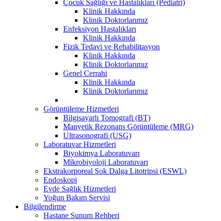
Çocuk Sağlığı ve Hastalıkları (Pediatri)
Klinik Hakkında
Klinik Doktorlarımız
Enfeksiyon Hastalıkları
Klinik Hakkında
Fizik Tedavi ve Rehabilitasyon
Klinik Hakkında
Klinik Doktorlarımız
Genel Cerrahi
Klinik Hakkında
Klinik Doktorlarımız
Görüntüleme Hizmetleri
Bilgisayarlı Tomografi (BT)
Manyetik Rezonans Görüntüleme (MRG)
Ultrasonografi (USG)
Laboratuvar Hizmetleri
Biyokimya Laboratuvarı
Mikrobiyoloji Laboratuvarı
Ekstrakorporeal Şok Dalga Litotripsi (ESWL)
Endoskopi
Evde Sağlık Hizmetleri
Yoğun Bakım Servisi
Bilgilendirme
Hastane Sunum Rehberi